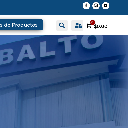
0
s de Productos


Buscar
Cuenta
Carro
$
0.00