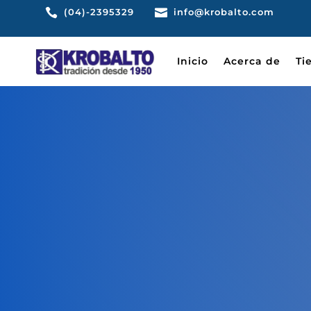

(04)-2395329

info@krobalto.com
Inicio
Acerca de
Ti