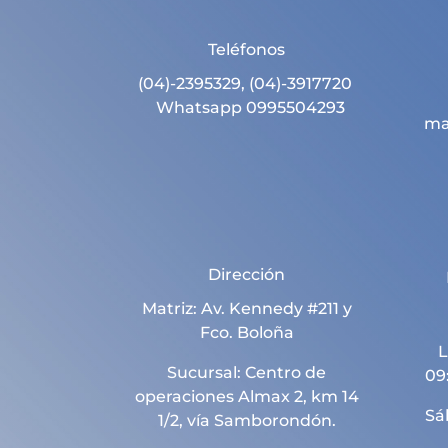
Teléfonos
(04)-2395329, (04)-3917720
Whatsapp 0995504293
ma
Dirección
Matriz: Av. Kennedy #211 y
Fco. Boloña
L
Sucursal: Centro de
09
operaciones Almax 2, km 14
Sá
1/2, vía Samborondón.