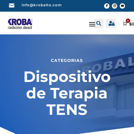

info@krobalto.com
0


Buscar
Cuenta
Car
$
0
CATEGORIAS
Dispositivo
de Terapia
TENS