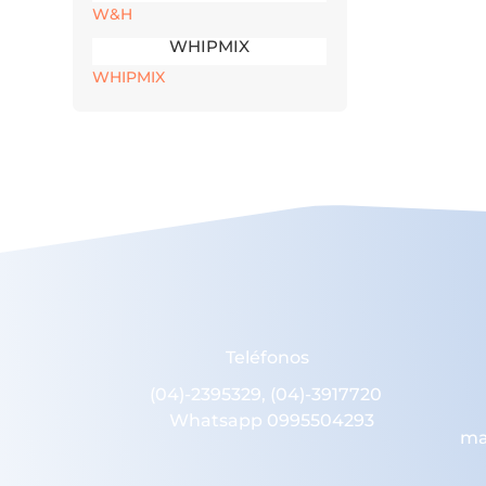
W&H
WHIPMIX
WHIPMIX
Teléfonos
(04)-2395329, (04)-3917720
Whatsapp 0995504293
ma