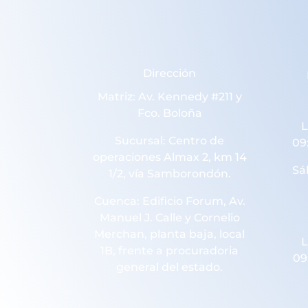
Dirección
Matriz: Av. Kennedy #211 y
Fco. Boloña
L
Sucursal: Centro de
09
operaciones Almax 2, km 14
Sá
1/2, vía Samborondón.
Cuenca: Edificio Forum, Av.
Manuel J. Calle y Cornelio
Merchan, planta baja, local
L
1B, frente a procuradoria
09
general del estado.