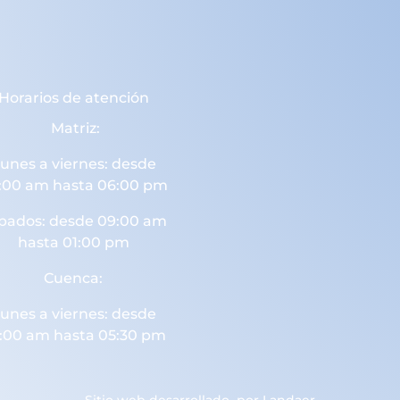
Horarios de atención
Matriz:
unes a viernes: desde
:00 am hasta 06:00 pm
bados: desde 09:00 am
hasta 01:00 pm
Cuenca:
unes a viernes: desde
:00 am hasta 05:30 pm
Sitio web desarrollado por
Landaer