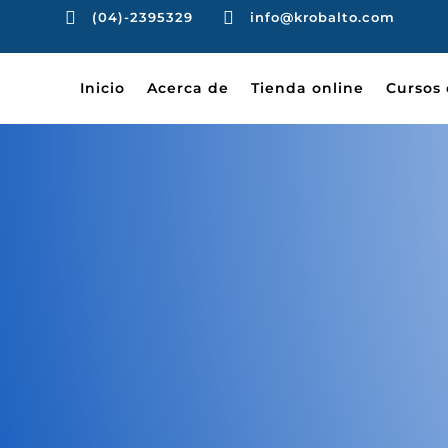


(04)-2395329
info@krobalto.com
Inicio
Acerca de
Tienda online
Cursos 