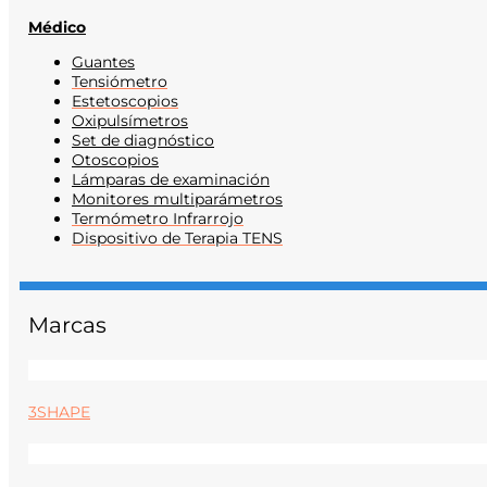
Médico
Guantes
Tensiómetro
Estetoscopios
Oxipulsímetros
Set de diagnóstico
Otoscopios
Lámparas de examinación
Monitores multiparámetros
Termómetro Infrarrojo
Dispositivo de Terapia TENS
Marcas
3SHAPE