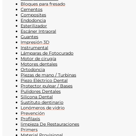
Bloques para fresado
Cementos
Composites
Endodoncia
Esterilizador
Escáner Intraoral
Guantes
Impresión 3D
Instrumental
Lámparas de Fotocurado
Motor de cirugía
Motores dentales
Ortodoncia
Piezas de mano / Turbinas
Piezo Eléctrico Dental
Protector pulpar / Bases
Pulidores Dentales
Silicona Dental
Sustituto dentinario
Lonómeros de vidrio
Prevención
Profilaxis
limpieza De Restauraciones
Primers
Material Provisional