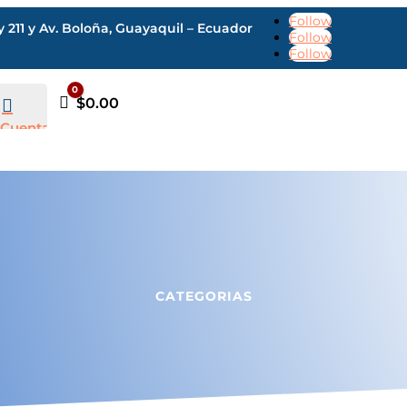
Follow
211 y Av. Boloña, Guayaquil – Ecuador
Follow
Follow
0
Carro
$
0.00

Cuenta
CATEGORIAS