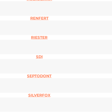
RENFERT
RIESTER
SDI
SEPTODONT
SILVERFOX