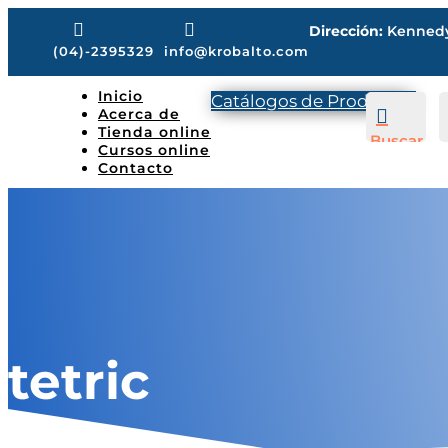


Dirección:
Kennedy 
(04)-2395329
info@krobalto.com
Inicio
Catálogos de Productos
Acerca de

Tienda online
Buscar
Cursos online
Contacto
tetric